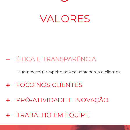
VALORES
ÉTICA E TRANSPARÊNCIA
atuamos com respeito aos colaboradores e clientes
FOCO NOS CLIENTES
buscamos relacionamentos de longo prazo
PRÓ-ATIVIDADE E INOVAÇÃO
fazemos acontecer e vamos sempre em busca de
TRABALHO EM EQUIPE
novas oportunidades
não existe divisão cliente e agência. Somos um só